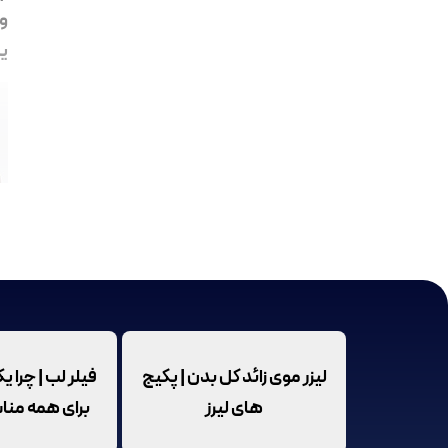
و 
یک
لیزر موی زائد کل بدن | پکیج
فیلر لب | چرا 
پر
های لیرز
برای همه من
ب