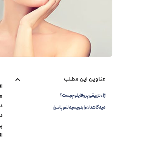
عناوین این مطلب
اف
می
ژل تزریقی پروفایلو چیست؟
در
دیدگاهتان را بنویسید لغو پاسخ
دغ
پو
ان