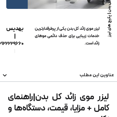
لیزر موی زائد کل بدن | پکیج های لیرز
بهدیس
لیزر موی زائد کل بدن یکی از پرطرفدارترین
|
خدمات زیبایی برای حذف دائمی موهای
زائد است.
02122229660
|
ناوین این مطلب
لیزر موی زائد کل بدن|راهنمای
کامل + مزایا، قیمت، دستگاه‌ها و