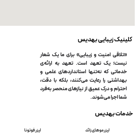
مناسب پوست‌های روشن تا گندمی
هزینه کمتر
مهربان با پوست اما اثرگذاری متوسط رو به بالا
کلینیک زیبایی بهدیس
۳. دستگاه الکساندرایت
«تلاقی امنیت و زیبایی» برای ما یک شعار
مناسب پوست روشن
نیست؛ یک تعهد است. تعهد به ارائه‌ی
اثرگذاری سریع
خدماتی که نه‌تنها استانداردهای علمی و
بهداشتی را رعایت می‌کنند، بلکه با دقت،
اما برای پوست‌های سبزه یا تیره مناسب نیست
احترام و درک عمیق از نیازهای منحصر به‌فرد
جمع‌بندی انتخاب دستگاه
شما اجرا می‌شوند.
اگر بخواهیم از نظر
کیفیت، سرعت، ایمنی و نتیجه نهایی
رتبه‌بندی
دمات بهدیس
کنیم:
۱. کندلا جنتل مکس پرو (پیشنهادی)
لیزر موهای زائد
لیزر فوتونا
۲. دایود