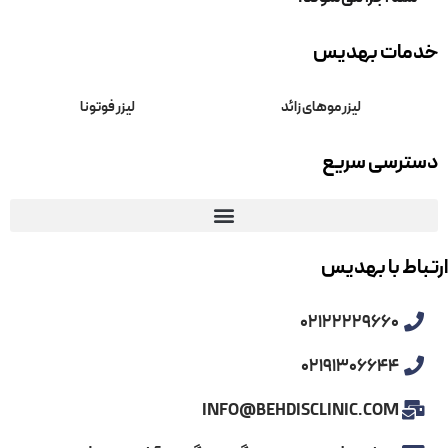
ات بهدیس
لیزر موهای زائد
لیزر فوتونا
رسی سریع
ط با بهدیس
02122229660
02191306644
INFO@BEHDISCLINIC.COM