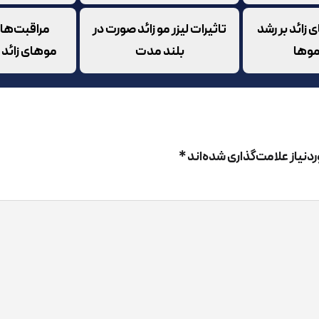
ی زائد بر رشد
تاثیرات لیزر مو زائد صورت در
مراقبت‌های 
نسازی 4 بعدی لیزر فوتونا به چه صورت است؟
وها
بلند مدت
موهای زائد
ای آنکه بتوانیم به توضیح
مراقبت‌های بعد از لیزر فوتونا
بپردازیم
عدی به چه صورت است؟
نیاز علامت‌گذاری شده‌اند
*
در جوانسازی 4 بعدی پزشکان از دو طول موج مختلف دستگا
استفاده می‌کنند. در جوانسازی 4 بعدی این دو طو
حله انجام می‌شود که در ادامه به توضیح آن خواهیم پرداخت:
در اولین مرحله از جوانسازی 4 بعدی اشعه 
انقباض کلاژن‌ها می‌پردازد. در این مرحله خط خنده تا حدودی 