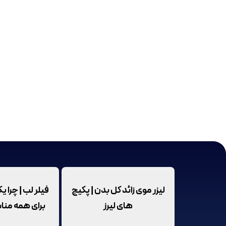
لیزر موی زائد کل بدن | پکیج
فیلر لب | چرا 
های لیرز
برای همه من