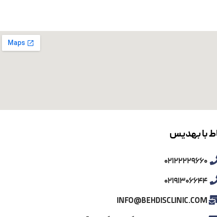
شود که دارای مزایای بسیاری است.
لبته باید این نکته را در نظر داشته
ست که در ادامه به توضیح آن خواهیم
 دهیم.
اط با بهدیس
02122229660
02191306644
INFO@BEHDISCLINIC.COM