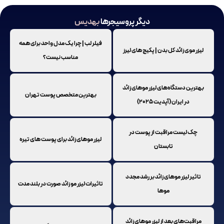
انسازی صورت 4 بعدی
ع عروق سطحی پوست
دیگر پروسیجرها
بهدیس
طرف کردن غبغب
ع ترک‌های پوستی روی سینه و شکم
فیلر لب | چرا یک مدل واحد برای همه
زائد کل بدن | پکیج های لیرز
مناسب نیست؟
ستگاه‌های لیزر موهای زائد
بهترین متخصص پوست تهران
ایران (آپدیت ۲۰۲۵)
ست مراقبت از پوست در
لیزر موهای زائد برای پوست های تیره
تابستان
زر موهای زائد بر رشد مجدد
تاثیرات لیزر مو زائد صورت در بلند مدت
موها
وتونا صورت
ای بعد از لیزر موهای زائد