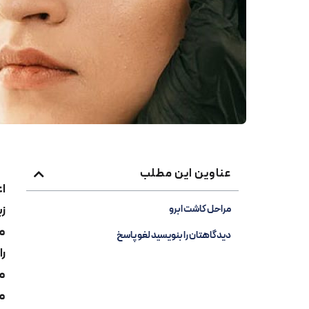
عناوین این مطلب
اع
زی
مراحل کاشت ابرو
می
دیدگاهتان را بنویسید لغو پاسخ
را
می
می