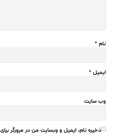
بی
خ
خط
نام
*
ای
می
می
ایمیل
*
عد
مص
وب‌ سایت
خو
می
5 دقیقه نگه دارید. در صورتی که خونریزی متوقف نشد، باید 
ذخیره نام، ایمیل و وبسایت من در مرورگر برای