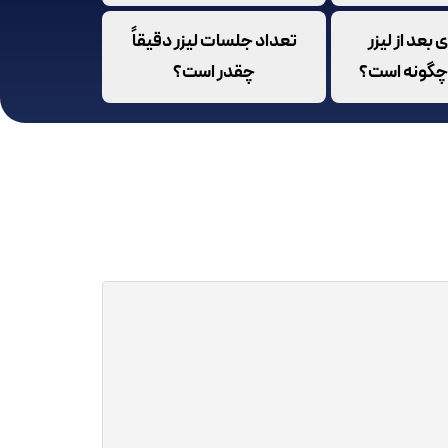
بعد از لیزر
تعداد جلسات لیزر دقیقاً
 چگونه است؟
چقدر است؟
می‌باشد. به طور کلی انتظار می‌رود
 دچار التهاب و قرمزی شود. این عارضه ممکن
زی پوست را می‌توان از عوارض رایج و
ان برطرف می‌شود.
اشته باشید. در صورتی که این قرمزی
اینباره مشورت کنید. پزشک متخصص
می‌پردازد.