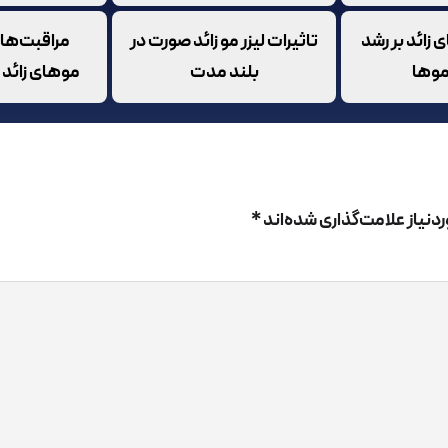
ی زائد بر رشد
تاثیرات لیزر مو زائد صورت در
مراقبت‌های 
وها
بلند مدت
موهای زائد
رمزی پوست از عوارض و خطرات کاشت ابرو
نیاز علامت‌گذاری شده‌اند
*
ی از عوارض و
خطرات کاشت ابرو
قرمزی و التهاب پوست پس از درمان 
که به مدت 3 الی 4 روز پس از جراحی محل ابرو و اطراف آن
ت با جوش و لکه‌های قرمز رنگ ریزی نیز همراه باشد. التهاب و قرم
یعی پس از کاشت ابرو در نظر گرفت که پس از گذشت چند روز از درم
ابراین این عارضه طبیعی بوده و نباید درباره آن احساس نگرانی د
 از گذشت چند روز از جراحی برطرف نشد باید با پزشک خود در 
 از معاینات لازم به تجویز یک راه حل برای برطرف شدن این التهاب 