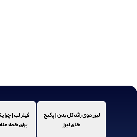
لیزر موی زائد کل بدن | پکیج
فیلر لب | چرا 
های لیرز
برای همه من