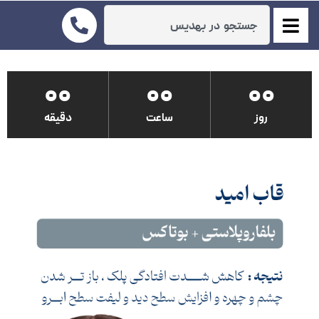
00
00
00
روز
ساعت
دقیقه